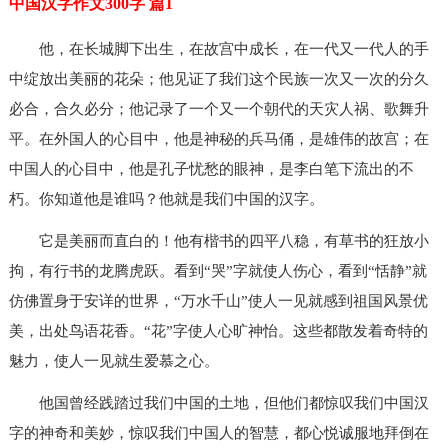
中国汉字作文300字 篇1
他，在长城脚下出生，在故宫中成长，在一代又一代人的手
中绽放出美丽的花朵；他见证了我们这个民族一次又一次的分久
必合，合久必分；他记录了一个又一个朝代的天灾人祸、歌舞升
平。在外国人的心目中，他是神秘的兵马俑，是雄伟的故宫；在
中国人的心目中，他是孔子忧愁的眼神，是李白笔下流出的不
朽。你知道他是谁吗？他就是我们中国的汉字。
它是美丽而直白的！他有楷书的四平八稳，有草书的狂放小
拘，有行书的龙腾虎跃。看到“哭”字就使人伤心，看到“恬静”就
仿佛置身于安详的世界，“万水千山”使人一见就感到祖国风景优
美，出处鸟语花香。“花”字使人心旷神怡。这些都散发着奇特的
魅力，使人一见就生爱慕之心。
他国曾经践踏过我们中国的土地，但他们都惊叹我们中国汉
字的神奇和美妙，惊叹我们中国人的智慧，都心悦诚服地拜倒在