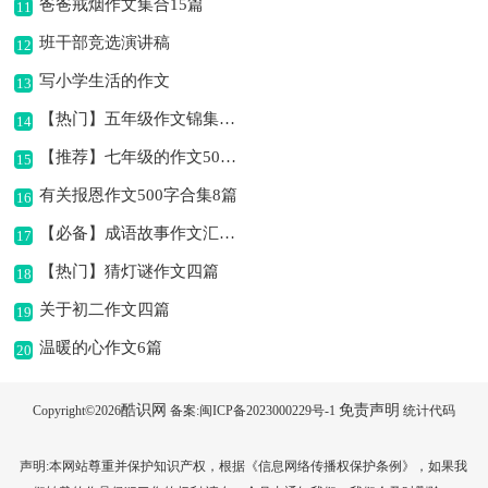
爸爸戒烟作文集合15篇
11
班干部竞选演讲稿
12
写小学生活的作文
13
【热门】五年级作文锦集十篇
14
【推荐】七年级的作文500字汇编六篇
15
有关报恩作文500字合集8篇
16
【必备】成语故事作文汇编六篇
17
【热门】猜灯谜作文四篇
18
关于初二作文四篇
19
温暖的心作文6篇
20
酷识网
免责声明
Copyright©
2026
备案:闽ICP备2023000229号-1
统计代码
声明:本网站尊重并保护知识产权，根据《信息网络传播权保护条例》，如果我