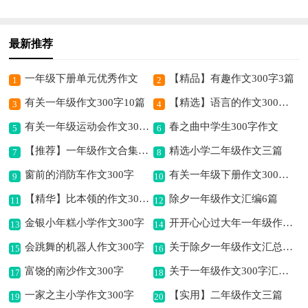
最新推荐
一年级下册单元优秀作文
【精品】有趣作文300字3篇
1
2
有关一年级作文300字10篇
【精选】语言的作文300字4篇
3
4
有关一年级运动会作文300字汇总5篇
春之曲中学生300字作文
5
6
【推荐】一年级作文合集五篇
精选小学二年级作文三篇
7
8
窗前的消防车作文300字
有关一年级下册作文300字合集6篇
9
10
【精华】比本领的作文300字6篇
除夕一年级作文汇编6篇
11
12
金银小年糕小学作文300字
开开心心过大年一年级作文（精选10篇）
13
14
会跳舞的机器人作文300字
关于除夕一年级作文汇总六篇
15
16
富饶的南沙作文300字
关于一年级作文300字汇编4篇
17
18
一家之主小学作文300字
【实用】二年级作文三篇
19
20