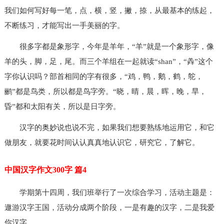
我们如何写好每一笔，点，横，竖，撇，捺，从最基本的练起，
不断练习，才能写出一手美丽的字。
很多字都是象形字，今年是羊年，“羊”就是一个象形字，像
羊的头，脚，足，尾。而三个羊组在一起就读“shan”，“羴”这个
字你认识吗？部首相同的字有很多，“鸡，鸭，鹅，鹤，鸵，
鹂”都是鸟类，所以都是鸟字旁。“晓，晴，晨，晖，晚，旱，
昏”都和太阳有关，所以是日字旁。
汉字的奥妙说也说不完，如果我们想要熟练地运用它，和它
做朋友，就要花时间认认真真地认识它，研究它，了解它。
中国汉字作文300字 篇4
学期第十四周，我们班举行了一次综合学习，活动主题是：
遨游汉字王国，活动分成两个阶段，一是有趣的汉字，二是
我爱
你
汉字。