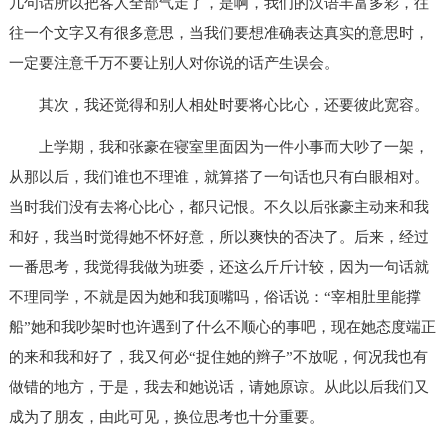
几句话所以把客人全部气走了，是啊，我们的汉语丰富多彩，往
往一个文字又有很多意思，当我们要想准确表达真实的意思时，
一定要注意千万不要让别人对你说的话产生误会。
其次，我还觉得和别人相处时要将心比心，还要彼此宽容。
上学期，我和张豪在寝室里面因为一件小事而大吵了一架，
从那以后，我们谁也不理谁，就算搭了一句话也只有白眼相对。
当时我们没有去将心比心，都只记恨。不久以后张豪主动来和我
和好，我当时觉得她不怀好意，所以爽快的否决了。后来，经过
一番思考，我觉得我做为班委，还这么斤斤计较，因为一句话就
不理同学，不就是因为她和我顶嘴吗，俗话说：“宰相肚里能撑
船”她和我吵架时也许遇到了什么不顺心的事吧，现在她态度端正
的来和我和好了，我又何必“捉住她的辫子”不放呢，何况我也有
做错的地方，于是，我去和她说话，请她原谅。从此以后我们又
成为了朋友，由此可见，换位思考也十分重要。