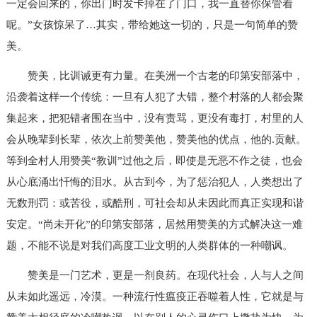
一定会回来的，你出门时发卡掉在了门口，我一直替你保管着
呢。”女孩惊呆了…其实，带给她这一切的，只是一句简单的赞
美。
赞美，比训诫更有力量。在美洲一个古老的印第安部落中，
沿袭着这样一个传统：一旦有人犯了大错，整个村落的人都会聚
集起来，把犯错者围在当中，没有责骂，更没有毒打，村里的人
会从晚辈到长辈，依次上前赞美他，赞美他的优点，他的.贡献。
等到全村人用赞美“教训”过他之后，即使是无恶不作之徒，也会
从心底涌出忏悔的泪水。从古到今，为了惩治犯人，人类想出了
无数刑罚：或苦役，或酷刑，可社会却从未因此而真正实现和谐
安定。“尚未开化”的印第安部落，居然用赞美的方式解决这一难
题，不能不说是对我们高度工业文明的人类群体的一种嘲讽。
赞美是一门艺术，更是一剂良药。在现代社会，人与人之间
从未如此遥远，冷漠。一种流行性瘟疫正吞噬着人性，它就是与