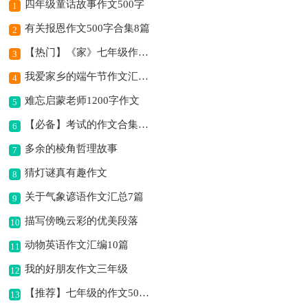
四年级童话故事作文500字
1
有关报恩作文500字合集8篇
2
【热门】《家》七年级作文500字四篇
3
我爱家乡的端午节作文汇总7篇
4
难忘启蒙老师1200字作文
5
【必备】考试的作文合集8篇
6
多余的棱角哲理故事
7
猜灯谜真有趣作文
8
关于气象谚语作文汇总7篇
9
描写傍晚云彩的优美段落
10
动物英语作文汇编10篇
11
我的好朋友作文三年级
12
【推荐】七年级的作文500字汇编六篇
13