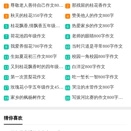
尊敬老人善待自己作文800字
那残留的桂花香作文
1
2
秋天的桂花350字作文
赞美他人的作文800字
3
4
桂花飘香,情飘香五年级作文
热爱家乡的作文800字
5
6
荷花池四年级作文
老师的眼睛800字作文
7
8
我爱养假花700字作文
当时只道是寻常800字作文
9
10
生如夏花初三作文800字
校园一角校园800字作文
11
12
又到桂花飘香时的四年级作文
白洋淀800字作文
13
14
第一次赏梨花作文
吃一堑长一智800字作文
15
16
玫瑰花小学五年级作文450字（通用15篇）
哭泣的水管作文800字
17
18
家乡的枫杨树作文
写拔河比赛的作文800字左右
19
20
猜你喜欢