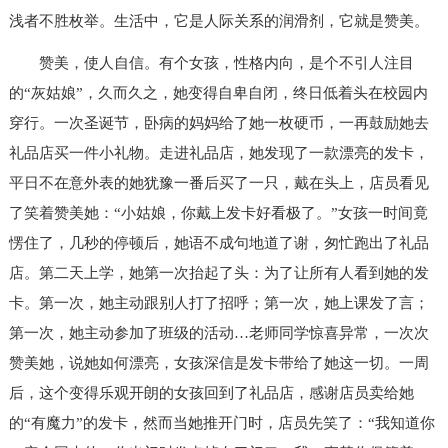
浅者不胜枚举。生活中，它是人际关系的润滑剂，它就是赞美。
赞美，使人自信。有个女孩，性格内向，是个不引人注目
的“灰姑娘”，久而久之，她变得自卑自闭，终日低着头在校园内
穿行。一次圣诞节，卧病的妈妈给了她一枚硬币，一再鼓励她去
礼品店买一件小礼物。走进礼品店，她发现了一款漂亮的发卡，
平日不在意外表的她犹豫一番后买了一只，戴在头上，店员看见
了笑着赞美她：“小姑娘，你戴上发卡好看极了。”女孩一时间竟
愣住了，几秒的停顿后，她语不成句地道了谢，匆忙跑出了礼品
店。第二天上学，她第一次抬起了头：为了让所有人看到她的发
卡。第一次，她主动跟别人打了招呼；第一次，她上课发了言；
第一次，她主动参加了班级的活动…老师同学惊喜异常，一次次
赞美她，说她如何漂亮，女孩深信是发卡带给了她这一切。一周
后，这个变得乐观开朗的女孩回到了礼品店，感谢店员卖给她
的“有魔力”的发卡，然而当她推开门时，店员先笑了：“我知道你